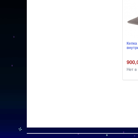
Кепка
внутр
900,
Нет в