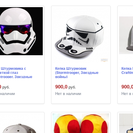
 Штурмовика с
Кепка Штурмовик
Кепка 
еткой глаз
(Stormtrooper, Звездные
Crafti
mtrooper, Звездные
войны)
)
0
900,0
900,
руб.
руб.
 наличии
Нет в наличии
Нет в