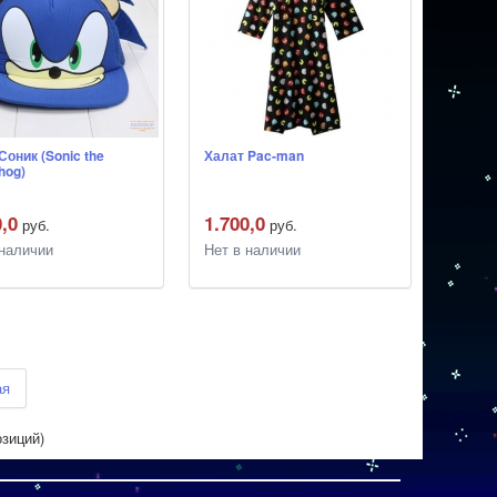
Соник (Sonic the
Халат Pac-man
hog)
0,0
1.700,0
руб.
руб.
 наличии
Нет в наличии
ая
зиций)