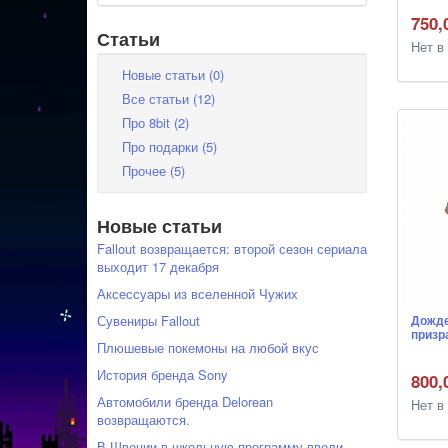
750,
Статьи
Нет в
Новые статьи (0)
Все статьи (12)
Про 8bit (2)
Про подарки (5)
Прочее (5)
Новые статьи
Fallout возвращается: второй сезон сериала
выходит 17 декабря
Аксессуары из вселенной Чужих
Сувениры Fallout
Дожде
призр
Плюшевые покемоны на любой вкус
История бренда Sony
800,
Автомобили бренда Delorean
Нет в
возвращаются.
В Швеции в школьную программу ввели