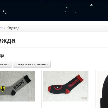
ая
/
Одежда
ежда
да
овка:
Товаров на странице: