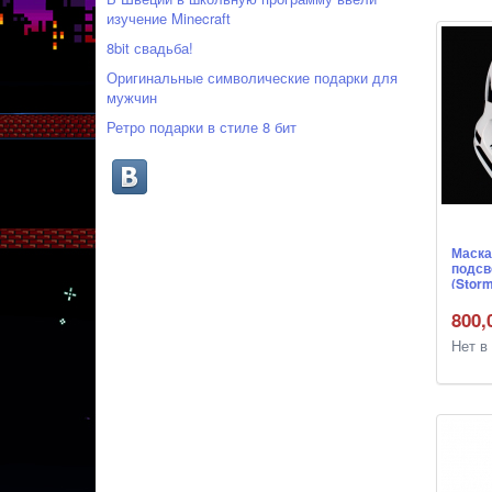
изучение Minecraft
8bit свадьба!
Оригинальные символические подарки для
мужчин
Ретро подарки в стиле 8 бит
Маска
подсв
(Stor
войны
800,
Нет в