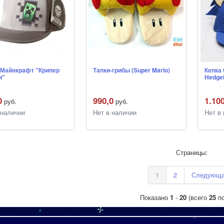
 Майнкрафт "Крипер
Тапки-грибы (Super Mario)
Кепка 
и"
Hedge
0
990,0
1.10
руб.
руб.
 наличии
Нет в наличии
Нет в
Страницы:
1
2
Следующ
Показано
1
-
20
(всего
25
по