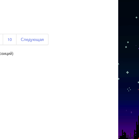
10
Следующая
озиций)