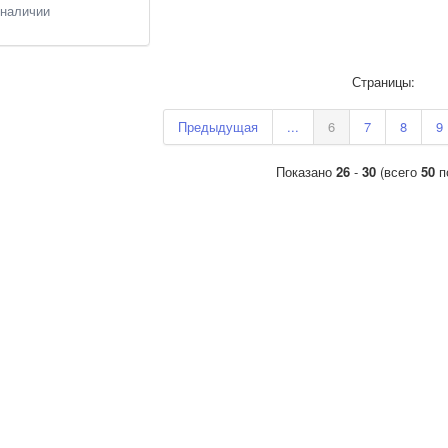
 наличии
Страницы:
Предыдущая
...
6
7
8
9
Показано
26
-
30
(всего
50
п