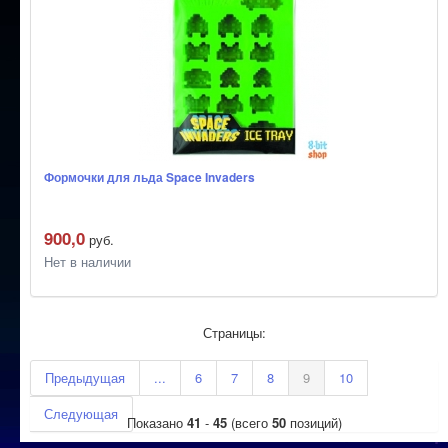
Формочки для льда Space Invaders
900,0
руб.
Нет в наличии
Страницы:
Предыдущая
...
6
7
8
9
10
Следующая
Показано
41
-
45
(всего
50
позиций)