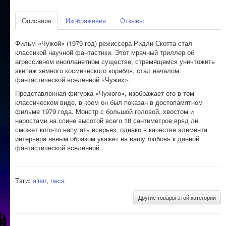
Описание
Изображения
Отзывы
Фильм «Чужой» (1979 год) режиссера Ридли Скотта стал
классикой научной фантастики. Этот мрачный триллер об
агрессивном инопланетном существе, стремящемся уничтожить
экипаж земного космического корабля, стал началом
фантастической вселенной «Чужих».
Представленная фигурка «Чужого», изображает его в том
классическом виде, в коем он был показан в достопамятном
фильме 1979 года. Монстр с большой головой, хвостом и
наростами на спине высотой всего 18 сантиметров вряд ли
сможет кого-то напугать всерьез, однако в качестве элемента
интерьера явным образом укажет на вашу любовь к данной
фантастической вселенной.
Тэги:
alien
,
neca
Другие товары этой категории