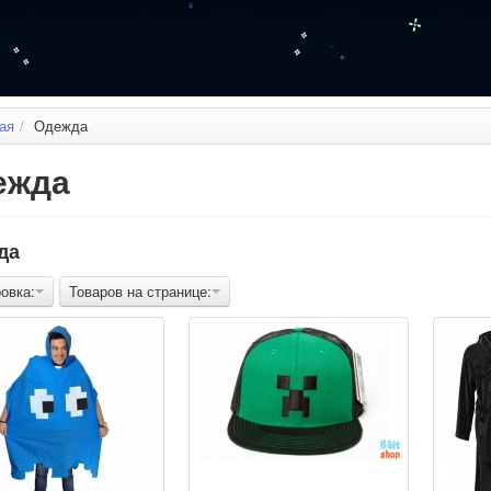
ая
/
Одежда
ежда
да
овка:
Товаров на странице: