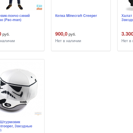
вик-пончо синий
Кепка Minecraft Creeper
Халат 
ак (Pac-man)
Звезд
0
900,0
3.30
руб.
руб.
 наличии
Нет в наличии
Нет в
 Штурмовик
mtrooper, Звездные
)