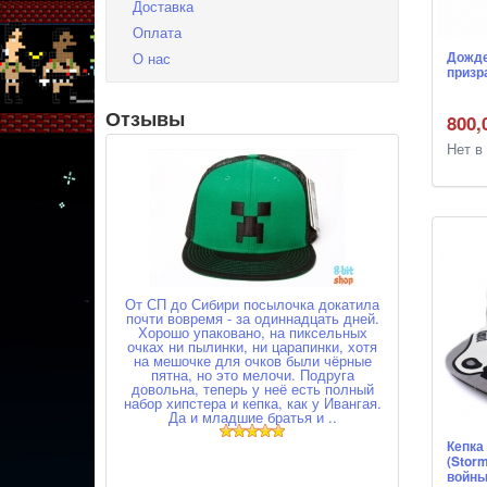
Доставка
Оплата
Дожде
О нас
призр
Отзывы
800,
Нет в
От СП до Сибири посылочка докатила
почти вовремя - за одиннадцать дней.
Хорошо упаковано, на пиксельных
очках ни пылинки, ни царапинки, хотя
на мешочке для очков были чёрные
пятна, но это мелочи. Подруга
довольна, теперь у неё есть полный
набор хипстера и кепка, как у Ивангая.
Да и младшие братья и ..
Кепка
(Stor
войны