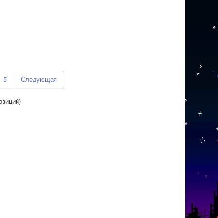
5
Следующая
озиций)